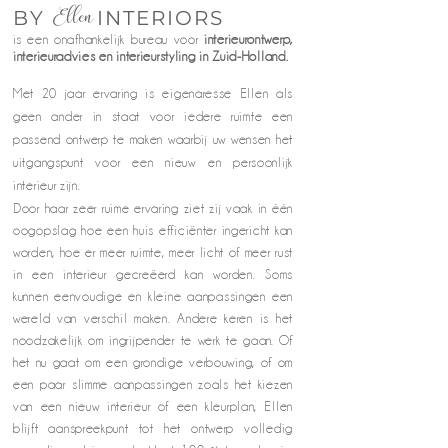
Ellen
BY
INTERIORS
i
s een onafhankelijk bureau voor
interieurontwerp,
interieuradvies en interieurstyling in Zuid-Holland.
Met 20 jaar ervaring is eigenaresse Ellen als
geen ander in staat voor iedere ruimte een
passend ontwerp te maken waarbij uw wensen het
uitgangspunt voor een nieuw en persoonlijk
interieur zijn.
Door haar zeer ruime ervaring ziet zij vaak in één
oogopslag hoe een huis efficiënter ingericht kan
worden, hoe er meer ruimte, meer licht of meer rust
in een interieur gecreëerd kan worden. Soms
kunnen eenvoudige en kleine aanpassingen een
wereld van verschil maken. Andere keren is het
noodzakelijk om ingrijpender te werk te ga
an.
Of
het nu gaat om een grondige verbouwing, of om
een paar slimme aanpassingen zoals het kiezen
van een nieuw interieur of een kleurplan, Ellen
blijft aanspreekpunt tot het ontwerp volledig