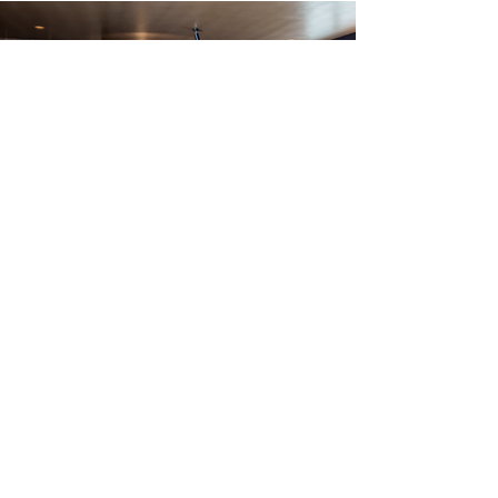
Ellen
By
Interiors
Tel:
06 23548714
info@evinteri
euradvies.nl
Puttershoek
BTW NL002209109B85