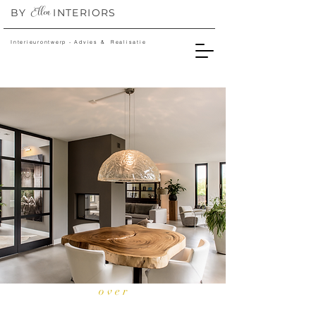
Ellen
BY
INTERIORS
Interieurontwerp - Advies & Realisatie
o v e r