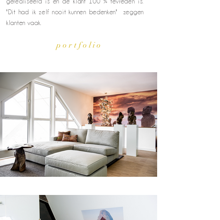
gerealiseerd is en de klant 100 % tevreden is.
"Dit had ik zelf nooit kunnen bedenken" zeggen
klanten vaak.
p o r t f o l i o